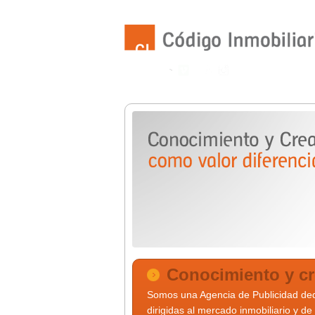
Conocimiento y cre
Somos una Agencia de Publicidad ded
dirigidas al mercado inmobiliario y d