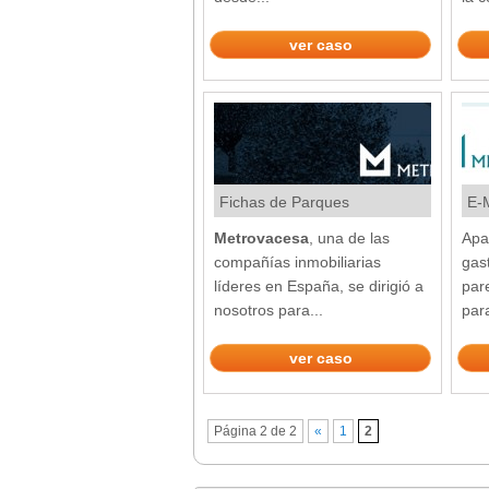
ver caso
Fichas de Parques
E-M
Empresariales
Metrovacesa
, una de las
Apar
compañías inmobiliarias
gast
líderes en España, se dirigió a
par
nosotros para...
para
ver caso
Página 2 de 2
«
1
2