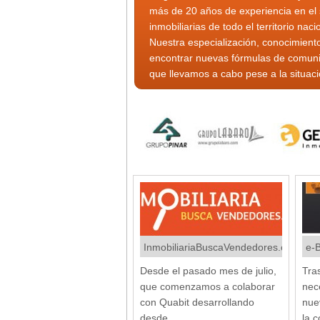
más de 20 años de experiencia en el 
inmobiliarias de todo el territorio naci
Nuestra especialización, conocimien
encontrar nuevas fórmulas de comuni
que llevamos a cabo pese a la situació
InmobiliariaBuscaVendedores.com
e-
Desde el pasado mes de julio,
Tra
que comenzamos a colaborar
nec
con Quabit desarrollando
nue
desde...
la 