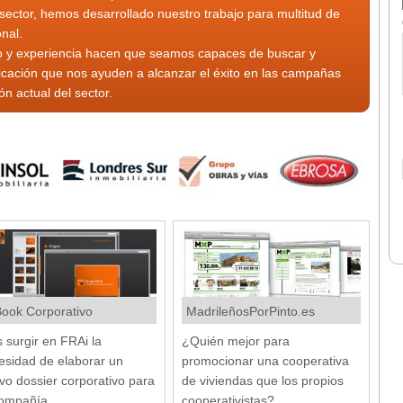
sector, hemos desarrollado nuestro trabajo para multitud de
onal.
to y experiencia hacen que seamos capaces de buscar y
cación que nos ayuden a alcanzar el éxito en las campañas
n actual del sector.
Book Corporativo
MadrileñosPorPinto.es
s surgir en FRAi la
¿Quién mejor para
esidad de elaborar un
promocionar una cooperativa
vo dossier corporativo para
de viviendas que los propios
compañía,...
cooperativistas?