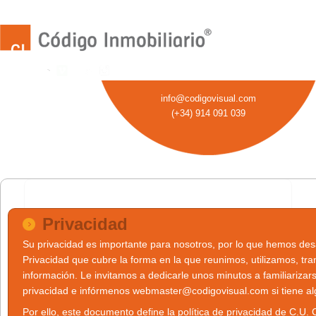
info
@
codigovisual
.
com
(+34) 914 091 039
Privacidad
Su privacidad es importante para nosotros, por lo que hemos desa
Privacidad que cubre la forma en la que reunimos, utilizamos, t
información. Le invitamos a dedicarle unos minutos a familiarizar
privacidad e infórmenos webmaster@codigovisual.com si tiene a
Por ello, este documento define la política de privacidad de C.U. 