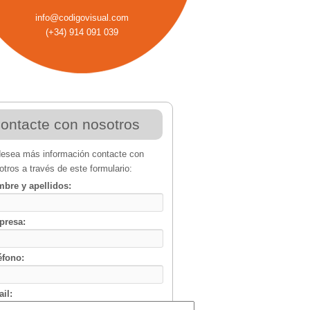
info
@
codigovisual
.
com
(+34) 914 091 039
ontacte con nosotros
desea más información contacte con
otros a través de este formulario:
bre y apellidos:
presa:
éfono:
il: