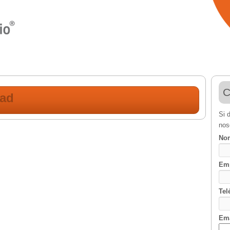
C
dad
Si 
nos
Nom
Em
Tel
Ema