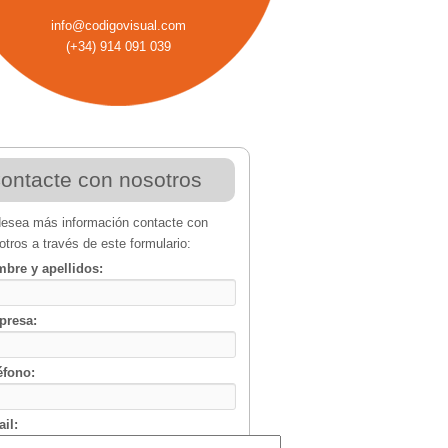
info
@
codigovisual
.
com
(+34) 914 091 039
ontacte con nosotros
desea más información contacte con
otros a través de este formulario:
bre y apellidos:
presa:
éfono:
il: