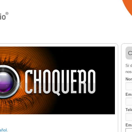
C
Si 
nos
Nom
Em
Tel
Ema
añol
.